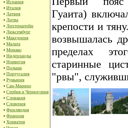
Первый пояс 
•
Испания
•
Италия
Гуаита) включа
•
Латвия
•
Литва
крепости и тяну
•
Лихтенштейн
•
Люксембург
возвышалась др
•
Македония
•
Мальта
пределах это
•
Монако
•
Нидерланды
старинные цис
•
Норвегия
•
Польша
"рвы", служивш
•
Португалия
•
Румыния
•
Сан-Марино
•
Сербия и Черногория
•
Словакия
•
Словения
•
Финляндия
•
Франция
•
Хорватия
•
Чехия