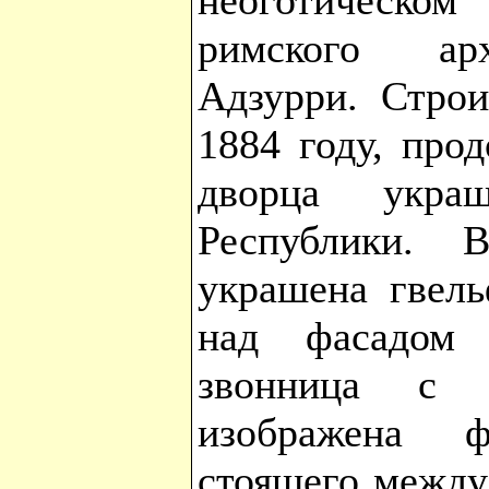
неоготическо
римского арх
Адзурри. Строи
1884 году, про
дворца укра
Республики. 
украшена гвель
над фасадом 
звонница с 
изображена 
стоящего между