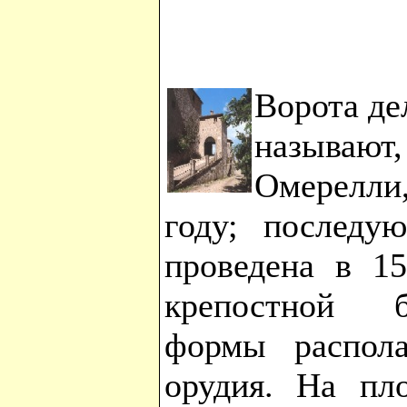
Ворота де
называ
Омерелли,
году; последу
проведена в 15
крепостной б
формы распола
орудия. На пл