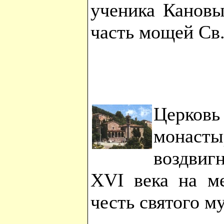
ученика Кановы
часть мощей Св
Церко
монаст
воздвиг
XVI века на ме
честь святого м