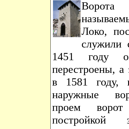
Ворота
называем
Локо, по
служили 
1451 году о
перестроены, а
в 1581 году, 
наружные вор
проем воро
постройкой