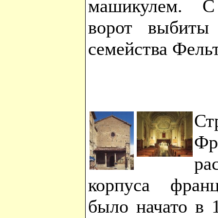
машикулем. С
ворот выбиты
семейства Фельт
Ст
Фр
ра
корпуса франц
было начато в 