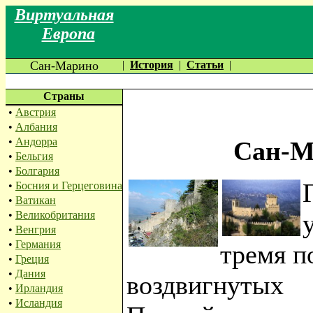
Виртуальная
Европа
Сан-Марино
|
История
|
Статьи
|
Страны
•
Австрия
•
Албания
•
Андорра
Сан-Ма
•
Бельгия
•
Болгария
•
Босния и Герцеговина
•
Ватикан
•
Великобритания
•
Венгрия
•
Германия
тремя п
•
Греция
•
Дания
воздвигнутых
•
Ирландия
•
Исландия