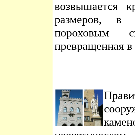
возвышается к
размеров, в 
пороховым с
превращенная в
Прави
соор
камен