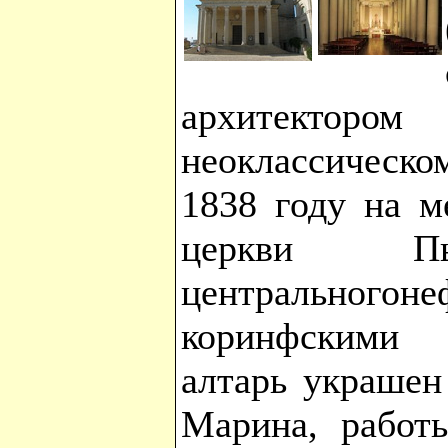
архитекторо
неоклассическо
1838 году на м
церкви Пье
центрального
коринфскими 
алтарь украшен
Марина, работы