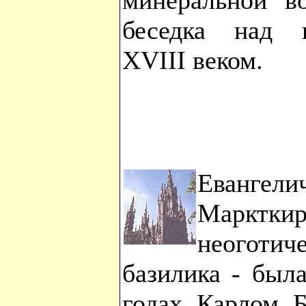
минеральной в
беседка над и
XVIII веком.
Еванге
Маркткир
неогот
базилика - был
годах Карлом Б