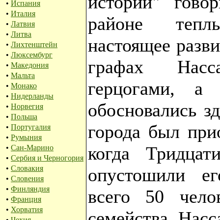
истории" гово
•
Испания
•
Италия
районе тепл
•
Латвия
•
Литва
настоящее разви
•
Лихтенштейн
•
Люксембург
графах Насс
•
Македония
•
Мальта
герцогами, а
•
Монако
•
Нидерланды
обосновались зд
•
Норвегия
•
Польша
города был при
•
Португалия
•
Румыния
когда Тридцат
•
Сан-Марино
•
Сербия и Черногория
•
Словакия
опустошили ег
•
Словения
•
Финляндия
всего 50 чело
•
Франция
•
Хорватия
семейства Насс
•
Чехия