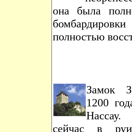
она была полн
бомбардировки 
полностью восс
Замок З
1200 год
Нассау.
сейчас в руи