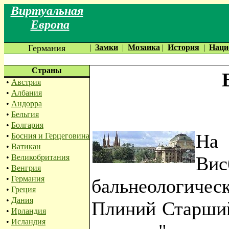
Виртуальная
Европа
Германия
|
Замки
|
Мозаика
|
История
|
Наци
Страны
•
Австрия
•
Албания
•
Андорра
•
Бельгия
•
Болгария
На
•
Босния и Герцеговина
•
Ватикан
•
Великобритания
Ви
•
Венгрия
•
Германия
бальнеологическ
•
Греция
•
Дания
Плиний Старший
•
Ирландия
•
Исландия