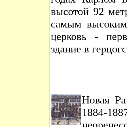
высотой 92 мет
самым высоким 
церковь - пер
здание в герцогс
Новая Ра
1884-1
неоренес