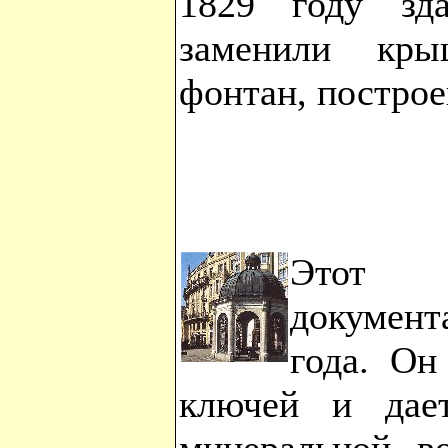
1829 году зда
заменили кры
фонтан, построе
Этот 
документ
года. Он
ключей и дае