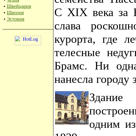
•
Швейцария
С XIХ века за 
•
Швеция
•
Эстония
слава роскошно
курорта, где л
телесные недуг
Брамс. Ни одн
нанесла городу 
Здани
построенн
одним из