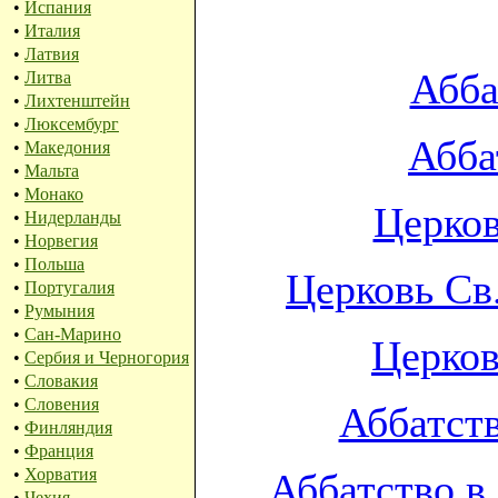
•
Испания
•
Италия
•
Латвия
Абба
•
Литва
•
Лихтенштейн
•
Люксембург
Абба
•
Македония
•
Мальта
•
Монако
Церков
•
Нидерланды
•
Норвегия
•
Польша
Церковь Св
•
Португалия
•
Румыния
•
Сан-Марино
Церков
•
Сербия и Черногория
•
Словакия
•
Словения
Аббатст
•
Финляндия
•
Франция
•
Хорватия
Аббатство в
•
Чехия