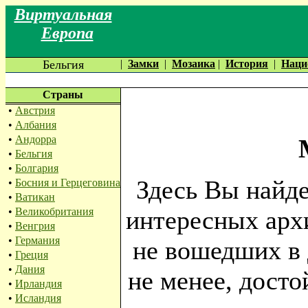
Виртуальная
Европа
Бельгия
|
Замки
|
Мозаика
|
История
|
Наци
Страны
•
Австрия
•
Албания
•
Андорра
•
Бельгия
•
Болгария
Здесь Вы найд
•
Босния и Герцеговина
•
Ватикан
•
Великобритания
интересных арх
•
Венгрия
•
Германия
не вошедших в 
•
Греция
•
Дания
не менее, дост
•
Ирландия
•
Исландия