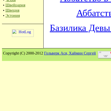
•
Швейцария
Аббатст
•
Швеция
•
Эстония
Базилика Девы
Сopyright (C) 2000-2012
Гольверк Ася, Хаймин Сергей