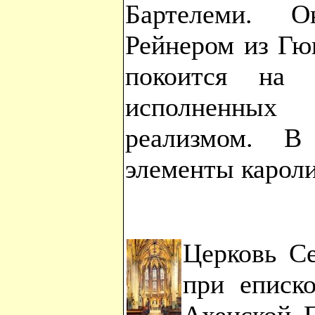
Бартелеми. О
Рейнером из Гюи
покоится на 
исполненны
реализмом. В
элементы кароли
Церковь С
при еписк