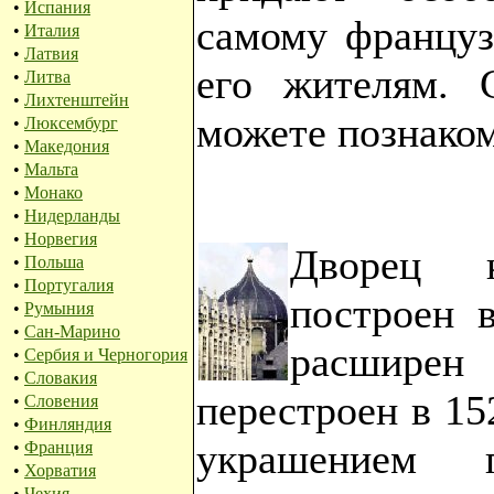
•
Испания
самому француз
•
Италия
•
Латвия
его жителям. 
•
Литва
•
Лихтенштейн
можете познако
•
Люксембург
•
Македония
•
Мальта
•
Монако
•
Нидерланды
•
Норвегия
Дворец к
•
Польша
•
Португалия
построен в
•
Румыния
•
Сан-Марино
расширен
•
Сербия и Черногория
•
Словакия
перестроен в 15
•
Словения
•
Финляндия
украшением 
•
Франция
•
Хорватия
•
Чехия