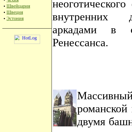
неоготического
•
Швейцария
•
Швеция
внутренних д
•
Эстония
аркадами в с
Ренессанса.
Массивн
романской 
двумя башн