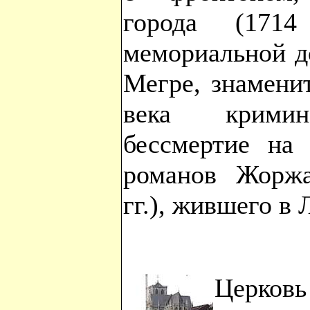
города (1714
мемориальной д
Мегре, знамени
века кримина
бессмертие на 
романов Жоржа
гг.), жившего в 
Церко