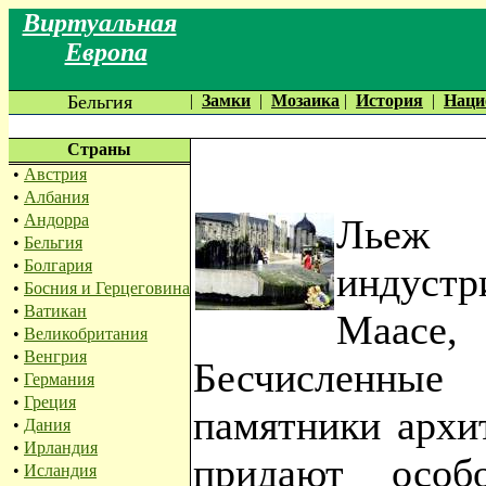
Виртуальная
Европа
Бельгия
|
Замки
|
Мозаика
|
История
|
Наци
Страны
•
Австрия
•
Албания
•
Андорра
Льеж
•
Бельгия
•
Болгария
индус
•
Босния и Герцеговина
•
Ватикан
Маасе,
•
Великобритания
•
Венгрия
Бесчисленны
•
Германия
•
Греция
памятники архи
•
Дания
•
Ирландия
придают особ
•
Исландия