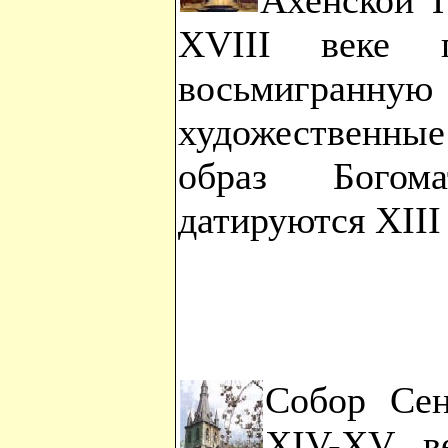
Ахенской 
XVIII веке п
восьмигранну
художественн
образ Богом
датируются XIII
Собор Сен
XIV-XV ве