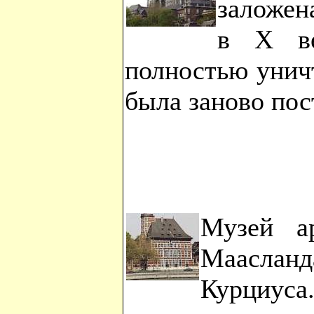
заложен
в Х ве
полностью унич
была заново пос
Музей ар
Маасланд
Курциуса