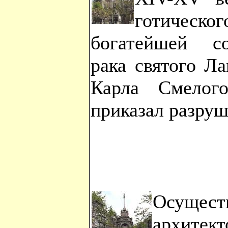
готичес
богатейшей с
рака святого Л
Карла Смелог
приказал разруш
Осущест
архитек