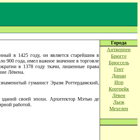
Города
Антверпен
анный в 1425 году, он является старейшим в
Брюгге
ло 900 года, имел важное значение в торговле
Брюссель
ократии в 1378 году ткачи, лишенные права
Гент
ние Лёвена.
Динан
Ипр
я знаменитый гуманист Эразм Роттердамский,
Кортрейк
Лёвен
 зданий своей эпохи. Архитектор Мэтью де
Льеж
ирной работой.
Мехелен