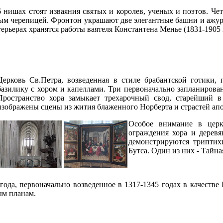
 нишах стоят изваяния святых и королев, ученых и поэтов. Чет
ым черепицей. Фронтон украшают две элегантные башни и ажур
ерьерах хранятся работы ваятеля Константена Менье (1831-1905 г
Церковь Св.Петра, возведенная в стиле брабантской готики, 
базилику с хором и капеллами. Три первоначально запланирова
Пространство хора замыкает трехарочный свод, старейший 
изображены сцены из жития блаженного Норберта и страстей апо
Особое внимание в церк
ограждения хора и деревя
демонстрируются трипти
Бутса. Один из них - Тайна
года, первоначально возведенное в 1317-1345 годах в качестве
ым планам.