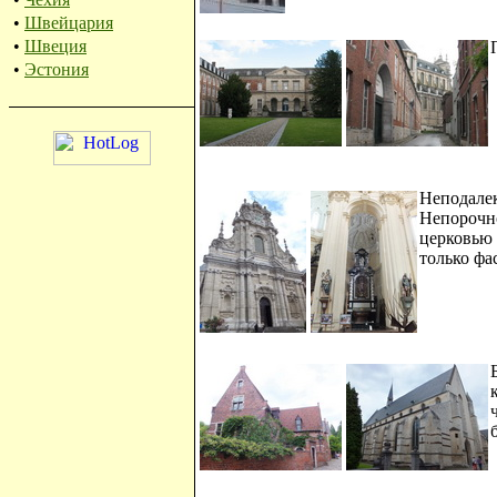
•
Швейцария
•
Швеция
•
Эстония
Неподале
Непорочно
церковью
только фа