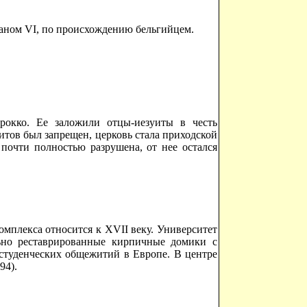
ианом VI, по происхождению бельгийцем.
рокко. Ее заложили отцы-иезуиты в честь
итов был запрещен, церковь стала приходской
очти полностью разрушена, от нее остался
омплекса относится к XVII веку. Университет
льно реставрированные кирпичные домики с
студенческих общежитий в Европе. В центре
94).