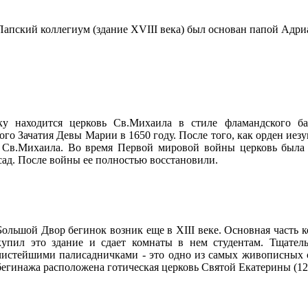
Папский коллегиум (здание XVIII века) был основан папой Адр
ку находится церковь Св.Михаила в стиле фламандского ба
го Зачатия Девы Марии в 1650 году. После того, как орден иезу
 Св.Михаила. Во время Первой мировой войны церковь была п
сад. После войны ее полностью восстановили.
Большой Двор бегинок возник еще в XIII веке. Основная часть к
купил это здание и сдает комнаты в нем студентам. Тщате
чистейшими палисадничками - это одно из самых живописных 
бегинажа расположена готическая церковь Святой Екатерины (12