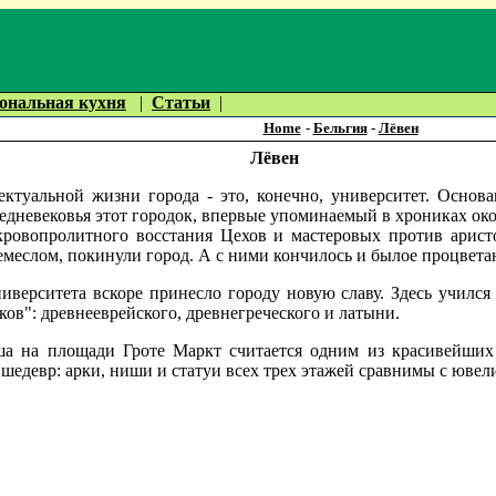
ональная кухня
|
Статьи
|
Home
-
Бельгия
-
Лёвен
Лёвен
ектуальной жизни города - это, конечно, университет. Основ
редневековья этот городок, впервые упоминаемый в хрониках око
кровопролитного восстания Цехов и мастеровых против арист
емеслом, покинули город. А с ними кончилось и былое процвета
иверситета вскоре принесло городу новую славу. Здесь училс
ов": древнееврейского, древнегреческого и латыни.
ша на площади Гроте Маркт считается одним из красивейших
 шедевр: арки, ниши и статуи всех трех этажей сравнимы с ювел