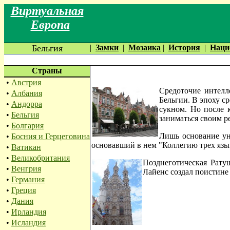
Виртуальная
Европа
Бельгия
|
Замки
|
Мозаика
|
История
|
Наци
Страны
•
Австрия
Средоточие интелл
•
Албания
Бельгии. В эпоху с
•
Андорра
сукном. Но после 
•
Бельгия
заниматься своим р
•
Болгария
Лишь основание ун
•
Босния и Герцеговина
основавший в нем "Коллегию трех язык
•
Ватикан
•
Великобритания
Позднеготическая Рату
•
Венгрия
Лайенс создал поистине
•
Германия
•
Греция
•
Дания
•
Ирландия
•
Исландия