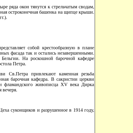
ыре ряда окон тянутся к стрельчатым сводам,
ная остроконечная башенка на щипце крыши.
г.).
представляет собой крестообразную в плане
нных фасада так и остались незавершенными.
в Бельгии. На роскошной барочной кафедре
стола Петра.
ви Св.Петра привлекают каменная резьба
нная барочная кафедра. В сакристии церкви
хи фламандского живописца XV века Дирка
я вечеря.
 Цеха суконщиков и разрушенное в 1914 году,