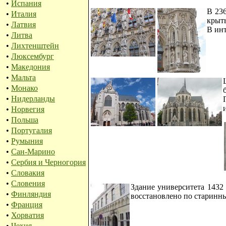
•
Испания
В 236
•
Италия
крыт
•
Латвия
В инт
•
Литва
•
Лихтенштейн
•
Люксембург
•
Македония
•
Мальта
•
Монако
•
Нидерланды
•
Норвегия
•
Польша
•
Португалия
•
Румыния
•
Сан-Марино
•
Сербия и Черногория
•
Словакия
•
Словения
Здание университета 1432 
•
Финляндия
восстановлено по старинн
•
Франция
•
Хорватия
•
Чехия