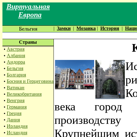
Виртуальная
Европа
Бельгия
|
Замки
|
Мозаика
|
История
|
Наци
Страны
•
Австрия
•
Албания
•
Андорра
Ис
•
Бельгия
•
Болгария
р
•
Босния и Герцеговина
•
Ватикан
К
•
Великобритания
•
Венгрия
века город п
•
Германия
•
Греция
производств
•
Дания
•
Ирландия
Крупнейшим ис
•
Исландия