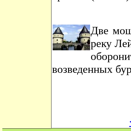
Две мощ
реку Лей
оборон
возведенных бу