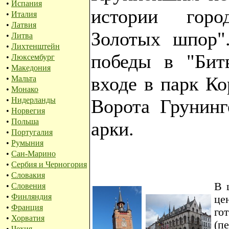
•
Испания
истории горо
•
Италия
•
Латвия
Золотых шпор"
•
Литва
•
Лихтенштейн
победы в "Бит
•
Люксембург
•
Македония
входе в парк К
•
Мальта
•
Монако
•
Нидерланды
Ворота Грунинг
•
Норвегия
•
Польша
арки.
•
Португалия
•
Румыния
•
Сан-Марино
•
Сербия и Черногория
•
Словакия
В 
•
Словения
•
Финляндия
це
•
Франция
го
•
Хорватия
(п
•
Чехия