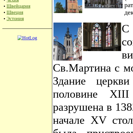
ра
•
Швейцария
де
•
Швеция
•
Эстония
С
с
ви
Св.Мартина с м
Здание церкви
половине XII
разрушена в 138
начале XV стол