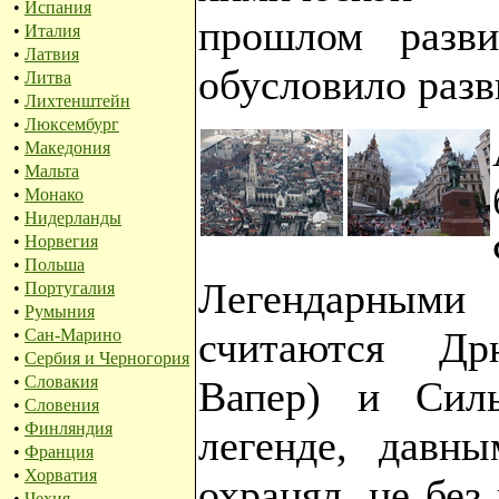
•
Испания
прошлом разв
•
Италия
•
Латвия
обусловило разв
•
Литва
•
Лихтенштейн
•
Люксембург
•
Македония
•
Мальта
•
Монако
•
Нидерланды
•
Норвегия
•
Польша
Легендарными
•
Португалия
•
Румыния
считаются Др
•
Сан-Марино
•
Сербия и Черногория
•
Словакия
Вапер) и Силь
•
Словения
•
Финляндия
легенде, давны
•
Франция
•
Хорватия
охранял, не без
•
Чехия