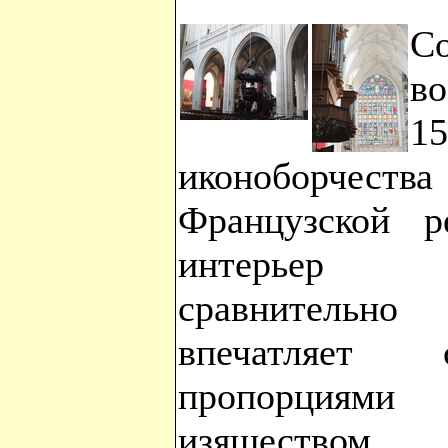
С
в
1
иконоборчества
Французской р
интерьер 
сравнительн
впечатляет 
пропорциям
изяществом.