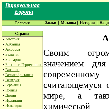
Виртуальная
Европа
Бельгия
|
Замки
|
Мозаика
|
История
|
Наци
Страны
А
•
Австрия
•
Албания
•
Андорра
Своим огром
•
Бельгия
•
Болгария
значением для
•
Босния и Герцеговина
•
Ватикан
современному 
•
Великобритания
•
Венгрия
считающемуся 
•
Германия
•
Греция
мире, а так
•
Дания
•
Ирландия
химической 
•
Исландия