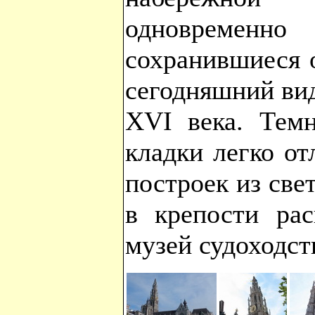
одновреме
сохранившиеся 
сегодняшний вид
XVI века. Тем
кладки легко от
построек из све
в крепости ра
музей судоходст