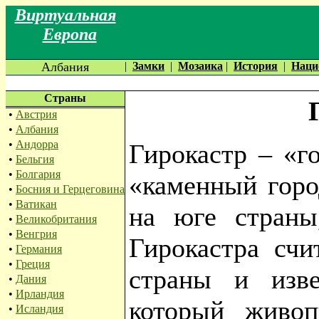
Виртуальная
Европа
Албания
|
Замки
|
Мозаика
|
История
|
Наци
Страны
•
Австрия
•
Албания
•
Андорра
Гирокастр – «г
•
Бельгия
•
Болгария
«каменный горо
•
Босния и Герцеговина
•
Ватикан
на юге страны
•
Великобритания
•
Венгрия
Гирокастра счи
•
Германия
•
Греция
страны и изве
•
Дания
•
Ирландия
который живоп
•
Исландия