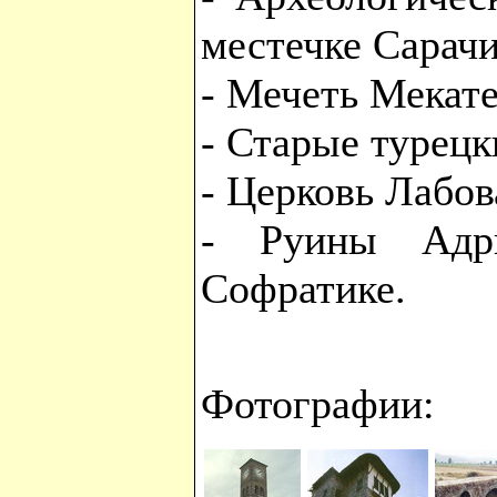
местечке Сарач
- Мечеть Мекате
- Старые турецк
- Церковь Лабов
- Руины Адри
Софратике.
Фотографии: