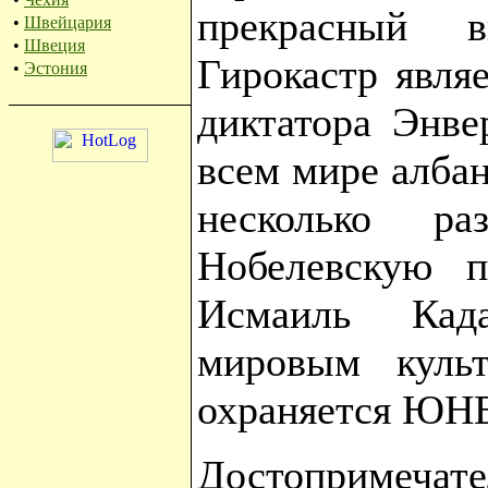
прекрасный в
•
Швейцария
•
Швеция
Гирокастр явля
•
Эстония
диктатора Энве
всем мире албан
несколько ра
Нобелевскую п
Исмаиль Када
мировым куль
охраняется ЮН
Достопримечате