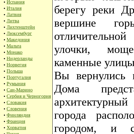
•
Испания
берегу реки Др
•
Италия
•
Латвия
вершине го
•
Литва
•
Лихтенштейн
отличительной 
•
Люксембург
•
Македония
улочки, мощ
•
Мальта
•
Монако
•
Нидерланды
каменные улицы
•
Норвегия
•
Польша
Вы вернулись в
•
Португалия
•
Румыния
Дома предста
•
Сан-Марино
•
Сербия и Черногория
архитектурны
•
Словакия
•
Словения
города распол
•
Финляндия
•
Франция
городом, и с
•
Хорватия
•
Чехия